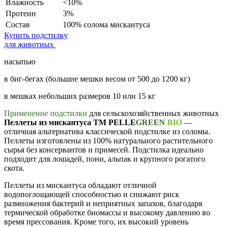
Влажность
<10%
Протеин
3%
Состав
100% солома мискантуса
Купить подстилку
для животных
насыпью
в биг-бегах (большие мешки весом от 500 до 1200 кг)
в мешках небольших размеров 10 или 15 кг
Применение подстилки
для сельскохозяйственных животных
Пеллеты из мискантуса TM PELLE
GREEN
BIO
—
отличная альтернатива классической подстилке из соломы.
Пеллеты изготовлены из 100% натурального растительного
сырья без консервантов и примесей. Подстилка идеально
подходит для лошадей, пони, альпак и крупного рогатого
скота.
Пеллеты из мискантуса обладают отличной
водопоглощающей способностью и снижают риск
размножения бактерий и неприятных запахов, благодаря
термической обработке биомассы и высокому давлению во
время прессования. Кроме того, их высокий уровень