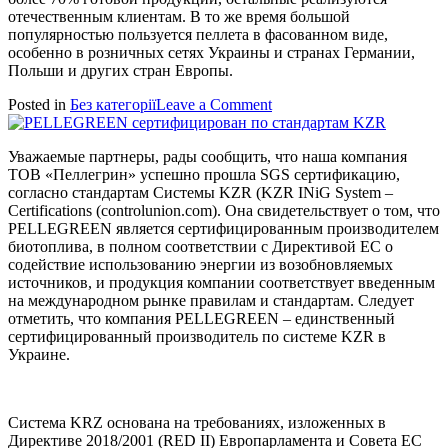
отечественным клиентам. В то же время большой
популярностью пользуется пеллета в фасованном виде,
особенно в розничных сетях Украины и странах Германии,
Польши и других стран Европы.
on
Posted in
Без категорії
Leave a Comment
PELLEGREEN
начинает
Уважаемые партнеры, рады сообщить, что наша компания
процесс
ТОВ «Пеллегрин» успешно прошла SGS сертификацию,
заготовки
согласно стандартам Системы KZR (KZR INiG System –
сырья
Certifications (controlunion.com). Она свидетельствует о том, что
на
PELLEGREEN является сертифицированным производителем
2022/23
биотоплива, в полном соответствии с Директивой ЕС о
сезон
содействие использованию энергии из возобновляемых
источников, и продукция компании соответствует введенным
на международном рынке правилам и стандартам. Следует
отметить, что компания PELLEGREEN – единственный
сертифицированный производитель по системе KZR в
Украине.
Система KRZ основана на требованиях, изложенных в
Директиве 2018/2001 (RED II) Европарламента и Совета ЕС