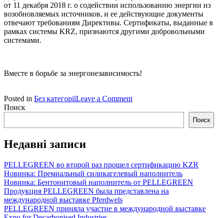
от 11 декабря 2018 г. о содействии использованию энергии из
возобновляемых источников, и ее действующие документы
отвечают требованиям Директивы. Сертификаты, выданные в
рамках системы KRZ, признаются другими добровольными
системами.
Вместе в борьбе за энергонезависимость!
on
Posted in
Без категорії
Leave a Comment
PELLEGREEN
Поиск
сертифицирован
Поиск
по
стандартам
Недавні записи
KZR
PELLEGREEN во второй раз прошел сертификацию KZR
Новинка: Премиальный силикагелевый наполнитель
Новинка: Бентонитовый наполнитель от PELLEGREEN
Продукция PELLEGREEN была представлена на
международной выставке Pferdwels
PELLEGREEN приняла участие в международной выставке
Expo for Decarbonised Industries